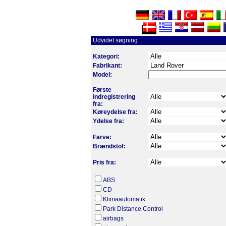
Udvidet søgning
Kategori:
Fabrikant:
Model:
Første
indregistrering
fra:
Køreydelse fra:
Ydelse fra:
Farve:
Brændstof:
Pris fra:
ABS
CD
Klimaautomatik
Park Distance Control
airbags