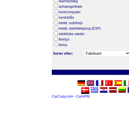
alarmanlæg
anhængertræk
bordcomputer
centrallås
elektr. rudehejs
elektr. stabilitetsprog.(ESP)
elektriske sæder
firehjul
klima
Sorter efter:
CarCopy.com - CarHPM