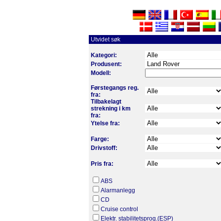
Utvidet søk
Kategori:
Produsent:
Modell:
Førstegangs reg.
fra:
Tilbakelagt
strekning i km
fra:
Ytelse fra:
Farge:
Drivstoff:
Pris fra:
ABS
Alarmanlegg
CD
Cruise control
Elektr. stabilitetsprog.(ESP)