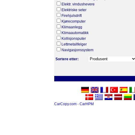
Elektr. vindushevere
Elektriske seter
Firehjulsdrift
Kjørecomputer
Klimaanlegg
Klimaautomatikk
Kollisjonsputer
Lettmetallfelger
Navigasjonssystem
Sortere etter:
CarCopy.com - CarHPM