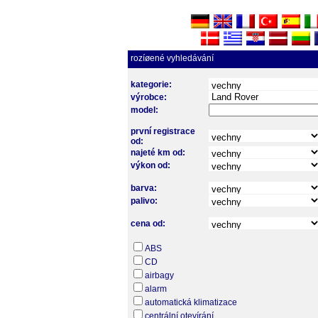
rozíøené vyhledávání
kategorie:
výrobce:
model:
první registrace
od:
najeté km od:
výkon od:
barva:
palivo:
cena od:
ABS
CD
airbagy
alarm
automatická klimatizace
centrální otevírání