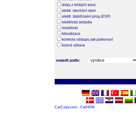
disky z lehkých kovù
elektr. otevírání oken
elektr. stabilizaèní prog.(ESP)
elektrická sedadla
imobilizér
klimatizace
kontrola odstupu pøi parkovaní
koená výbava
seøadit podle:
CarCopy.com - CarHPM