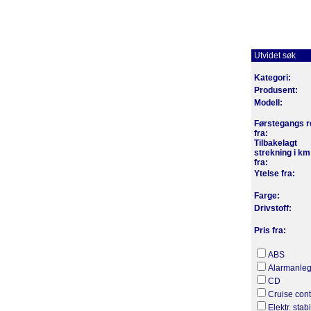
Utvidet søk
Kategori:
Produsent:
Modell:
Førstegangs r
fra:
Tilbakelagt
strekning i km
fra:
Ytelse fra:
Farge:
Drivstoff:
Pris fra:
ABS
Alarmanle
CD
Cruise cont
Elektr. stab