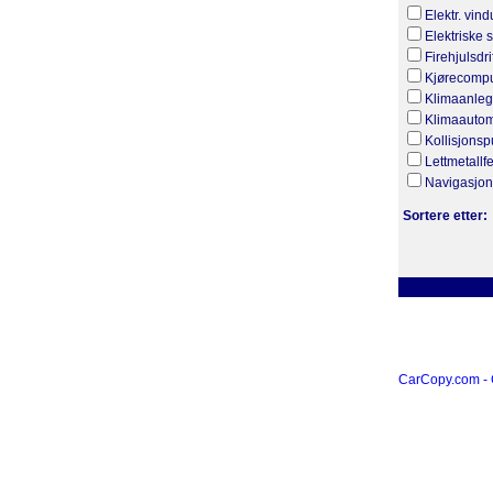
Elektr. vin
Elektriske 
Firehjulsdri
Kjørecompu
Klimaanle
Klimaautom
Kollisjonsp
Lettmetallf
Navigasjo
Sortere etter:
CarCopy.com -