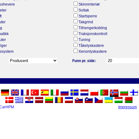
dushevere
Skinninteriør
seter
Soltak
ft
Startsperre
ter
Takgrind
gg
Tilhengerkobling
atikk
Traksjonskontroll
uter
Tuning
elger
Tåkelyskastere
nssystem
Xenonlyskastere
Funn pr. side:
 CarHPM
Impressum