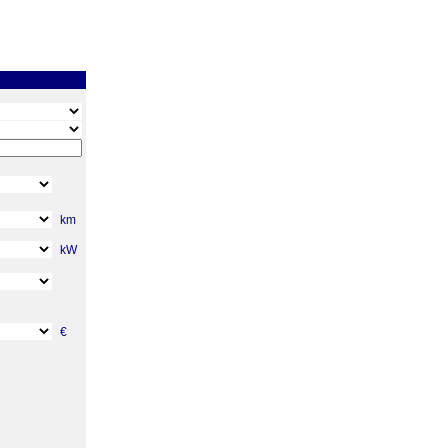
km
kW
€