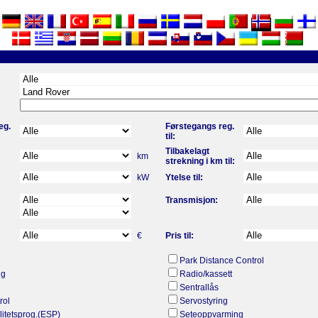
eg.
Førstegangs reg.
til:
Tilbakelagt
km
strekning i km til:
kW
Ytelse til:
Transmisjon:
€
Pris til:
Park Distance Control
gg
Radio/kassett
Sentrallås
rol
Servostyring
ilitetsprog.(ESP)
Seteoppvarming