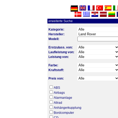
erweiterte Suche
Kategorie:
Hersteller:
Modell:
Erstzulass. von:
Laufleistung von:
Leistung von:
Farbe:
Kraftstoff:
Preis von:
ABS
Airbags
Alarmanlage
Allrad
Anhängerkupplung
Bordcomputer
CD