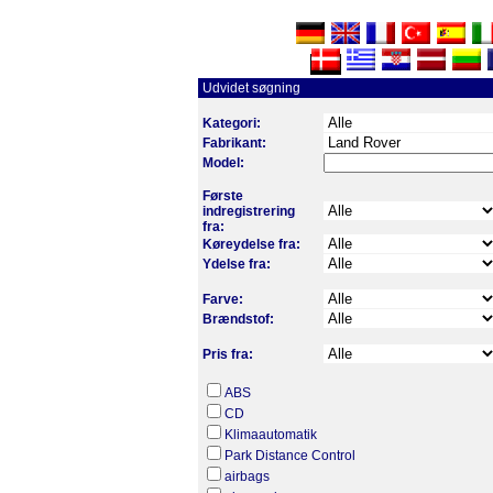
Udvidet søgning
Kategori:
Fabrikant:
Model:
Første
indregistrering
fra:
Køreydelse fra:
Ydelse fra:
Farve:
Brændstof:
Pris fra:
ABS
CD
Klimaautomatik
Park Distance Control
airbags