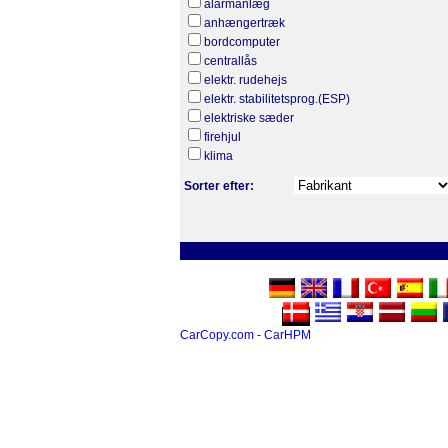
alarmanlæg
anhængertræk
bordcomputer
centrallås
elektr. rudehejs
elektr. stabilitetsprog.(ESP)
elektriske sæder
firehjul
klima
Sorter efter:
CarCopy.com - CarHPM