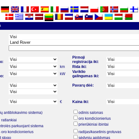
a
Pirmoji
uo:
registracija iki:
km
Rida iki:
Variklio
kW
o:
galingumas iki:
Pavarų dėė:
€
Kaina iki:
ių antiblokavimo sistema)
odinis salonas
oro kondicionierius
 ratlankiai
prierūkiniai ibintai
trolės parkuojant sistema
 oro kondicionierius
radijas/kasetinis grotuvas
t stogo
sėdynių apildymas