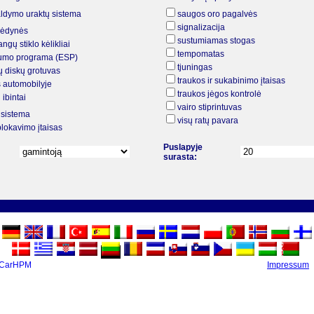
aldymo uraktų sistema
saugos oro pagalvės
signalizacija
 sėdynės
sustumiamas stogas
angų stiklo kėlikliai
tempomatas
ilumo programa (ESP)
tjuningas
ų diskų grotuvas
traukos ir sukabinimo įtaisas
s automobilyje
traukos jėgos kontrolė
ibintai
vairo stiprintuvas
 sistema
visų ratų pavara
lokavimo įtaisas
Puslapyje
surasta:
 CarHPM
Impressum