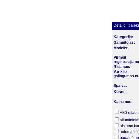
Detalioji paiek
Kategorija:
Gamintojas:
Modelis:
Pirmoji
registracija n
Rida nuo:
Variklio
galingumas nu
Spalva:
Kuras:
Kaina nuo:
ABS (stabd
aliumininiai
atstumo kon
automatinis
bagainė an