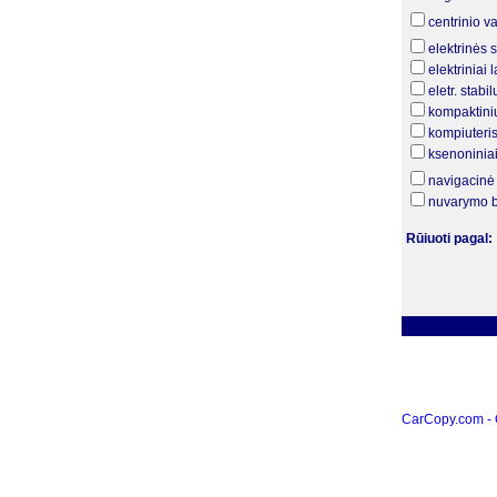
centrinio v
elektrinės
elektriniai l
eletr. stab
kompaktini
kompiuteri
ksenoniniai 
navigacinė
nuvarymo b
Rūiuoti pagal:
CarCopy.com -