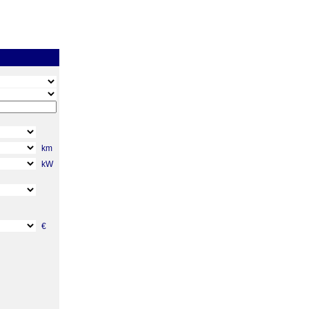
km
kW
€